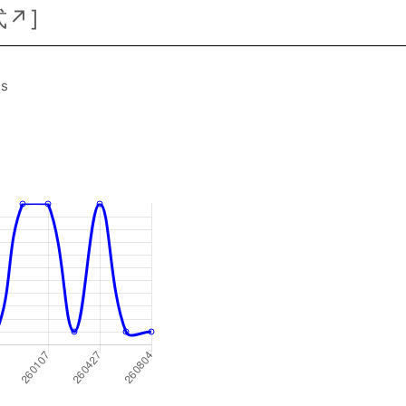
式↗
]
es