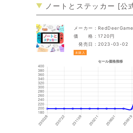
ノートとステッカー [
公
メーカー：
RedDeerGam
価 格：1720円
発売日：2023-03-02
未購入