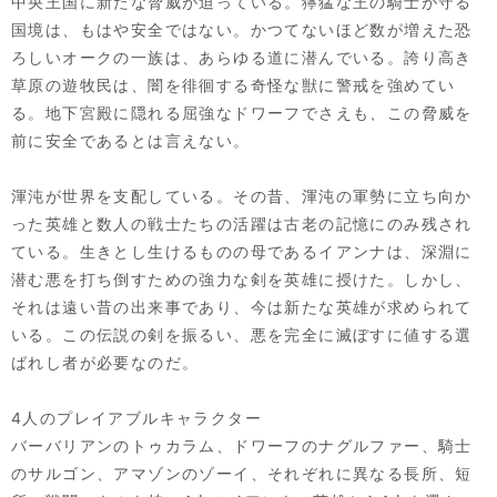
中央王国に新たな脅威が迫っている。獰猛な王の騎士が守る
国境は、もはや安全ではない。かつてないほど数が増えた恐
ろしいオークの一族は、あらゆる道に潜んでいる。誇り高き
草原の遊牧民は、闇を徘徊する奇怪な獣に警戒を強めてい
る。地下宮殿に隠れる屈強なドワーフでさえも、この脅威を
前に安全であるとは言えない。
渾沌が世界を支配している。その昔、渾沌の軍勢に立ち向か
った英雄と数人の戦士たちの活躍は古老の記憶にのみ残され
ている。生きとし生けるものの母であるイアンナは、深淵に
潜む悪を打ち倒すための強力な剣を英雄に授けた。しかし、
それは遠い昔の出来事であり、今は新たな英雄が求められて
いる。この伝説の剣を振るい、悪を完全に滅ぼすに値する選
ばれし者が必要なのだ。
4人のプレイアブルキャラクター
バーバリアンのトゥカラム、ドワーフのナグルファー、騎士
のサルゴン、アマゾンのゾーイ、それぞれに異なる長所、短