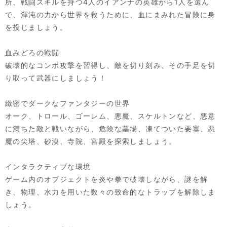
所、戦闘スキルを持つ4人のイアンナの英雄から1人を選ん
で、渾沌の力から世界を救うために、血にまみれた冒険に身
を投じましょう。
血みどろの戦闘
破壊的なコンボ攻撃を習得し、敵を切り刻み、その手足を切
り取って武器にしましょう！
緻密でダークなファンタジーの世界
オーク、トロール、ゴーレム、悪魔、スケルトンなど、悪意
に満ちた敵と戦いながら、危険な墓場、凍てついた要塞、悪
魔の尖塔、砂漠、寺院、宮殿を探索しましょう。
インタラクティブな環境
ゲーム内のオブジェクトを炎や拳で破壊しながら、謎を解
き、物理、水力を用いた数々の致命的なトラップを解除しま
しょう。