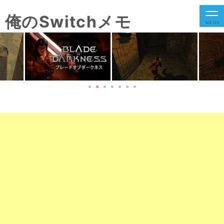
俺のSwitchメモ
MENU