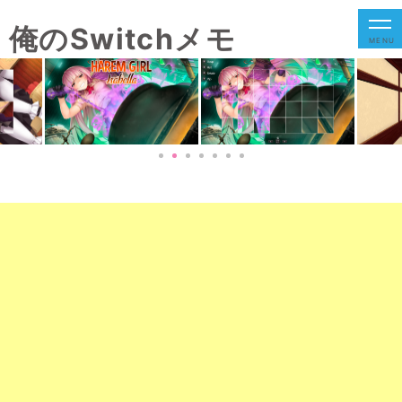
俺のSwitchメモ
MENU