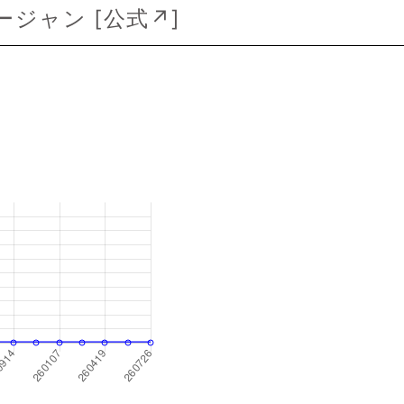
ジャン [
公式↗
]