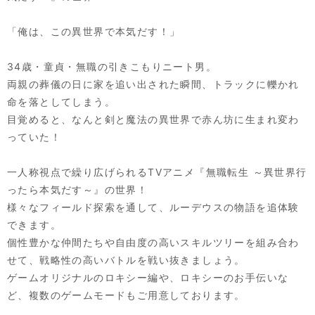
「俺は、この異世界で本気だす！」
34歳・童貞・無職の引きこもりニート男。
両親の葬儀の日に家を追い出された瞬間、トラックに轢かれ
命を落としてしまう。
目覚めると、なんと剣と魔法の異世界で赤ん坊に生まれ変わ
っていた！
一人称視点で繰り広げられるTVアニメ『無職転生 ～異世界行
ったら本気だす～』の世界！
様々なフィールド探索を通して、ルーデウスの物語を追体験
できます。
個性豊かな仲間たちや自由度の高いスキルツリーを組み合わ
せて、戦略性の高いバトルを戦い抜きましょう。
ゲームオリジナルのロキシー編や、ロキシーのお手伝いな
ど、複数のゲームモードもご用意しております。