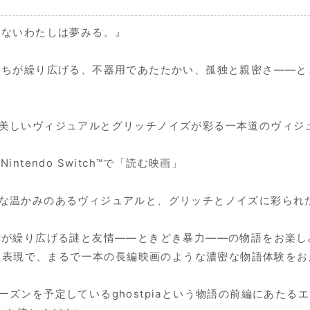
きないわたしは夢みる。』
たちが繰り広げる、不器用であたたかい、孤独と親密さ——と
ような美しいヴィジュアルとグリッチノイズが彩る一本道のヴィ
tendo Switch™で「読む映画」
のような温かみのあるヴィジュアルと、グリッチとノイズに彩ら
女が繰り広げる謎と友情——ときどき暴力——の物語をお楽し
した多彩な表現で、まるで一本の長編映画のような濃密な物語体験を
２シーズンを予定しているghostpiaという物語の前編にあた