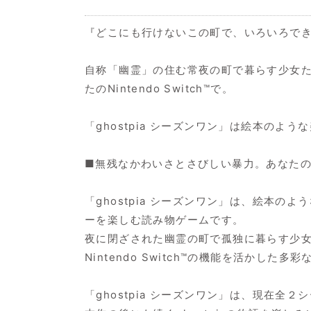
『どこにも行けないこの町で、いろいろで
自称「幽霊」の住む常夜の町で暮らす少女
たのNintendo Switch™で。
「ghostpia シーズンワン」は絵本の
■無残なかわいさとさびしい暴力。あなたのNin
「ghostpia シーズンワン」は、絵本
ーを楽しむ読み物ゲームです。
夜に閉ざされた幽霊の町で孤独に暮らす少
Nintendo Switch™の機能を活か
「ghostpia シーズンワン」は、現在全