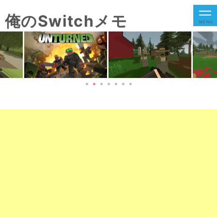
俺のSwitchメモ
MENU