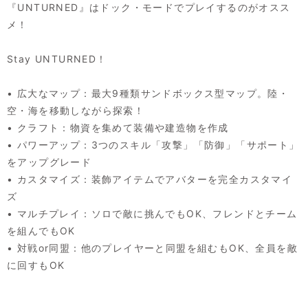
『UNTURNED』はドック・モードでプレイするのがオスス
メ！
Stay UNTURNED！
• 広大なマップ：最大9種類サンドボックス型マップ。陸・
空・海を移動しながら探索！
• クラフト：物資を集めて装備や建造物を作成
• パワーアップ：3つのスキル「攻撃」「防御」「サポート」
をアップグレード
• カスタマイズ：装飾アイテムでアバターを完全カスタマイ
ズ
• マルチプレイ：ソロで敵に挑んでもOK、フレンドとチーム
を組んでもOK
• 対戦or同盟：他のプレイヤーと同盟を組むもOK、全員を敵
に回すもOK