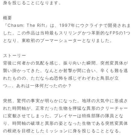
身を投じることになります。
概要
『Chasm: The Rift』は、1997年にウクライナで開発されま
した。この作品は当時最もスリリングかつ革新的なFPSの1つ
となり、東欧初のブーマーシューターとなりました。
ストーリー
背後に何者かの気配を感じ、振り向いた瞬間、突然変異体が
襲い掛かってきた。なんとか射撃が間に合い、辛くも難を逃
れたものの、ただならぬ恐怖を感じぞわぞわと鳥肌が立
つ…。あれは一体何だったのか？
突然、驚愕の事実が明らかになった。地球の大気中に形成さ
れた時間軸が、正常だった生物を獰猛な異形のクリーチャー
に変貌させてしまった。プレイヤーは特殊部隊の隊員とな
り、時間軸の破壊と異形の姿となった生物である突然変異体
の根絶を目標としたミッションに身を投じることとなる。