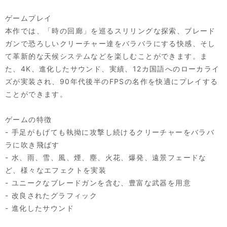
ゲームプレイ
本作では、「時の回廊」を巡るスリリングな探索、ブレード
ガンで恐ろしいクリーチャー達をバラバラにする快感、そし
て革新的な天候システムなどを楽しむことができます。ま
た、4K、進化したサウンド、実績、12カ国語へのローカライ
ズが実装され、90年代後半のFPSの名作を快適にプレイする
ことができます。
ゲームの特徴
- 手足がもげても執拗に攻撃し続けるクリーチャーをバラバ
ラに吹き飛ばす
- 水、雨、雪、風、煙、塵、火花、爆発、遠景フェードな
ど、様々なエフェクトを実装
- ユニークなブレードガンを含む、豊富な武器を用意
- 改良されたグラフィック
- 進化したサウンド