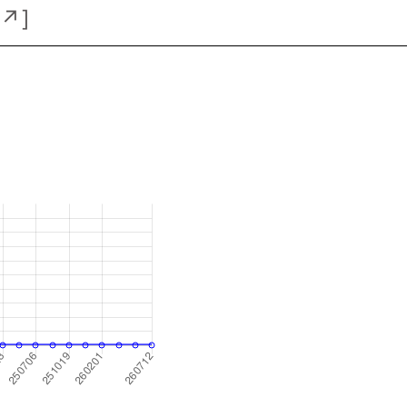
↗
]
s