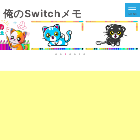
俺のSwitchメモ
MENU