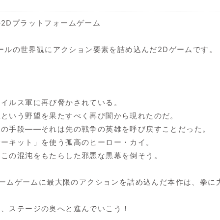
2Dプラットフォームゲーム
クコンソールの世界観にアクション要素を詰め込んだ2Dゲームです。
ウイルス軍に再び脅かされている。
服という野望を果たすべく再び闇から現れたのだ。
後の手段――それは先の戦争の英雄を呼び戻すことだった。
サーキット」を使う孤高のヒーロー・カイ。
、この混沌をもたらした邪悪な黒幕を倒そう。
フォームゲームに最大限のアクションを詰め込んだ本作は、拳
し、ステージの奥へと進んでいこう！