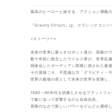
孤高のヒーローと旅する、アクション満載の
『Gravity Circuit』は、クラシッ
<ストーリー>
未来の世界に暮らすロボット達が、宿敵の
数十年前に敗北したウイルス軍が、世界征
弱体化したガーディアン部隊に残された最
その英雄こそ、不思議な力「グラビティ・
世界の最後の砦として未来の世界を冒険し
1980～90年代を彷彿とさせるプラット
で敵に迫って攻撃するのも自由自在。
冒険のなかで新しいパワーをどんどん獲得