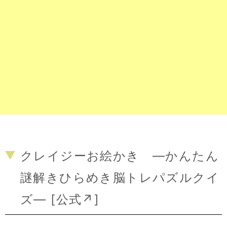
クレイジーお絵かき ―かんたん
謎解きひらめき脳トレパズルクイ
ズ― [
公式↗
]