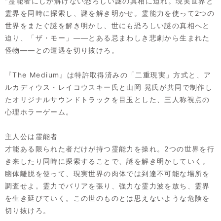
"霊能者にしか解けない恐ろしい謎の真相に迫れ。現実世界と
霊界を同時に探索し、謎を解き明かせ。霊能力を使って2つの
世界をまたぐ謎を解き明かし、世にも恐ろしい謎の真相へと
迫り、「ザ・モー」――とある忌まわしき悲劇から生まれた
怪物――との遭遇を切り抜けろ。
『The Medium』は特許取得済みの「二重現実」方式と、ア
ルカディウス・レイコウスキー氏と山岡 晃氏が共同で制作し
たオリジナルサウンドトラックを目玉とした、三人称視点の
心理ホラーゲーム。
主人公は霊能者
才能ある限られた者だけが持つ霊能力を操れ。2つの世界を行
き来したり同時に探索することで、謎を解き明かしていく。
幽体離脱を使って、現実世界の肉体では到達不可能な場所を
調査せよ。霊力でバリアを張り、強力な霊力波を放ち、霊界
を生き延びていく。この世のものとは思えないような危険を
切り抜けろ。