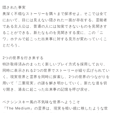
隠された事実
奥深く不穏なストーリーを隅々まで探求せよ。そこでは全て
において、目には見えない隠された一面が存在する。霊能者
である主人公は、普通の人には知覚できないものを見聞きす
ることができる。新たなものを見聞きする度に、この「ニ
ワ」ホテルで起こった出来事に対する見方が変わっていくこ
とだろう。
2つの世界を行き来する
特許取得済みのまったく新しいプレイ方式を採用しており、
同時に表示される2つの世界でストーリーが繰り広げられてい
く。現実世界と霊界を同時に探索し、2つの世界のつながりを
用いて「二重現実」の謎を解き明かしていく。新たな道を切
り開き、過去に起こった出来事の記憶を呼び戻せ。
ベクシンスキー風の不気味な世界へようこそ
『The Medium』の霊界は、現実を暗い鏡に映したような世