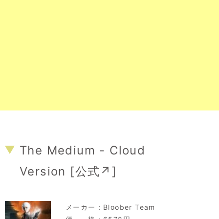
The Medium - Cloud
Version [
公式↗
]
メーカー：
Bloober Team