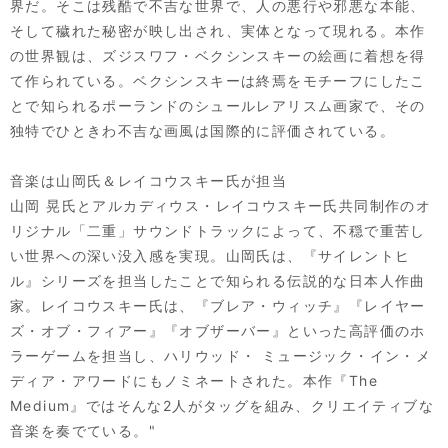
界だ。そこは残酷で不吉な世界で、人の悪行や邪悪な本能、
そして穢れた秘密が映し出され、実体となって現れる。本作
の世界観は、ズジスワフ・ベクシンスキーの絵画に着想を得
て作られている。ベクシンスキーは終焉をモチーフにしたこ
とで知られるポーランドのシュールレアリスム画家で、その
独特でひときわ不吉な画風は国際的に評価されている。
音楽は山岡氏＆レイコウスキー氏が担当
山岡 晃氏とアルカディウス・レイコウスキー氏共同制作のオ
リジナル「二重」サウンドトラックによって、不穏で重苦し
い世界への深い没入感を実現。山岡氏は、『サイレントヒ
ル』シリーズを担当したことで知られる伝説的な日本人作曲
家。レイコウスキー氏は、『ブレア・ウィッチ』『レイヤー
ズ・オブ・フィアー』『オブザーバー』といった高評価のホ
ラーゲームを担当し、ハリウッド・ ミュージック・イン・メ
ディア・アワードにもノミネートされた。本作『The
Medium』ではそんな2人がタッグを組み、クリエイティブな
音楽を奏でている。"