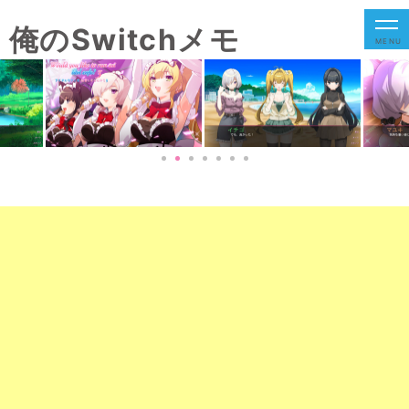
俺のSwitchメモ
MENU