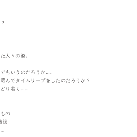
は？
った人々の姿。
とでもいうのだろうか…。
を選んでタイムリープをしたのだろうか？
どり着く……
の
いもの
施設
…