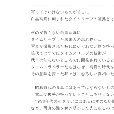
写ってはいけないものがそこに……
白黒写真に刻まれたタイムリープの証拠と
何の変哲もない白黒写真に
タイムリープした未来人の忘れ物が…
写真が撮影された時代にそぐわない物を持
現代ではすでにタイムスリップの技術が、
我々の知らないところでに開発されている
タイムトラベラーたちはなぜ、写真の時代
その意味を探った我々は、恐ろしい真相にた
・昭和時代の食卓にはあってはならないも
・電話交換手が持っていることはありえな
・1950年代のイタリアにはあるはずのない
など、写真の謎を解き明かした先にあるのは