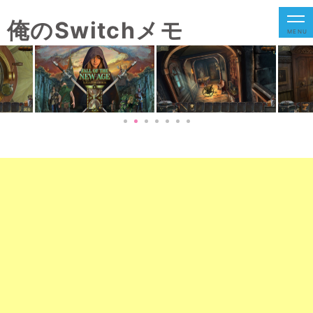
俺のSwitchメモ
MENU