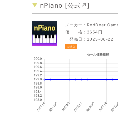
nPiano [
公式↗
]
メーカー：
RedDeer.Gam
価 格：2654円
発売日：2023-06-22
未購入