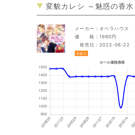
変貌カレシ ～魅惑の香水～
メーカー：
オペラハウス
価 格：1980円
発売日：2023-06-22
未購入