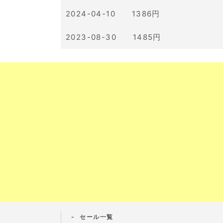
2024-04-10 1386円
2023-08-30 1485円
セール一覧