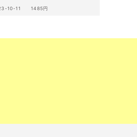
23-10-11 1485円