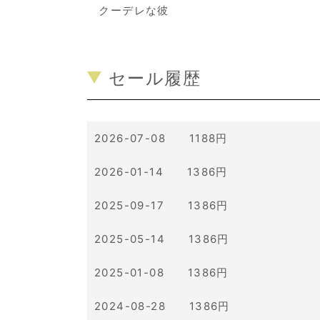
クーデレな彼
セール履歴
2026-07-08 1188円
2026-01-14 1386円
2025-09-17 1386円
2025-05-14 1386円
2025-01-08 1386円
2024-08-28 1386円