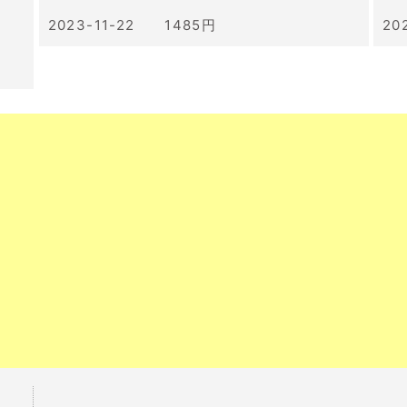
2023-11-22 1485円
20