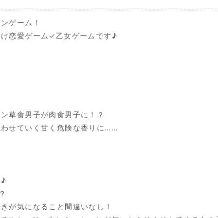
ョンゲーム！
け恋愛ゲーム✓乙女ゲームです♪
メン草食男子が肉食男子に！？
わせていく甘く危険な香りに……
♪
？
続きが気になること間違いなし！