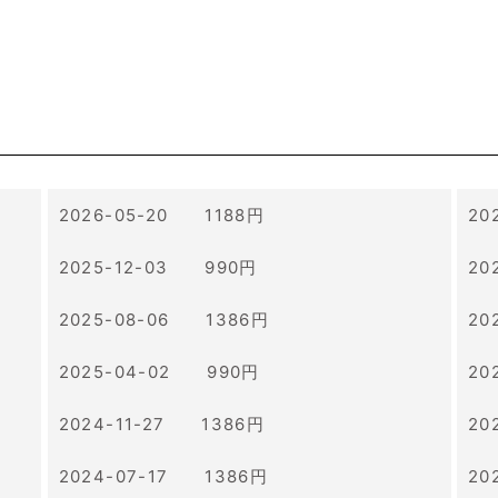
2026-05-20 1188円
20
2025-12-03 990円
20
2025-08-06 1386円
20
2025-04-02 990円
20
2024-11-27 1386円
20
2024-07-17 1386円
20