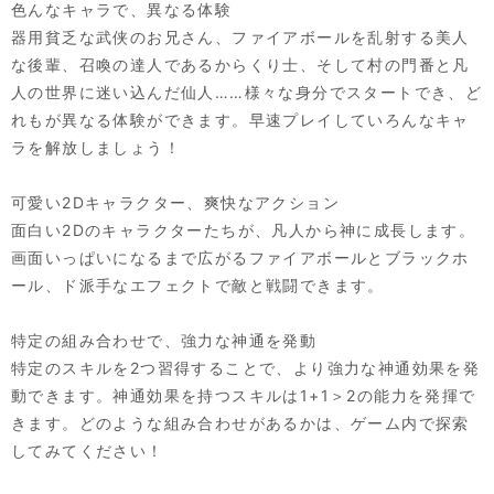
色んなキャラで、異なる体験
器用貧乏な武侠のお兄さん、ファイアボールを乱射する美人
な後輩、召喚の達人であるからくり士、そして村の門番と凡
人の世界に迷い込んだ仙人……様々な身分でスタートでき、ど
れもが異なる体験ができます。早速プレイしていろんなキャ
ラを解放しましょう！
可愛い2Dキャラクター、爽快なアクション
面白い2Dのキャラクターたちが、凡人から神に成長します。
画面いっぱいになるまで広がるファイアボールとブラックホ
ール、ド派手なエフェクトで敵と戦闘できます。
特定の組み合わせで、強力な神通を発動
特定のスキルを2つ習得することで、より強力な神通効果を発
動できます。神通効果を持つスキルは1+1＞2の能力を発揮で
きます。どのような組み合わせがあるかは、ゲーム内で探索
してみてください！