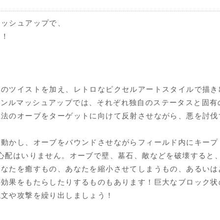
マッシュアップで、
う！
しのツイストを加え、レトロなピクセルアートスタイルで描き
g』！このジャンルマッシュアップでは、それぞれ独自のステータスと
魔法のオーブをターゲットに向けて反射させながら、悪を討伐
に動かし、オーブをバウンドさせながらフィールド内にキープ
心配はいりません。オーブで壁、墓石、敵などを破壊すると
あなたを癒すもの、あなたを縮小させてしまうもの、あるいは
の効果をもたらしたりするものもあります！巨大なブロック状
呪文や攻撃を繰り出しましょう！