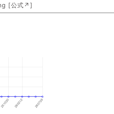
ng [
公式↗
]