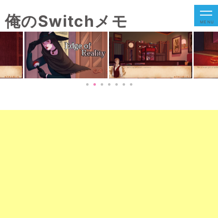
俺のSwitchメモ
MENU