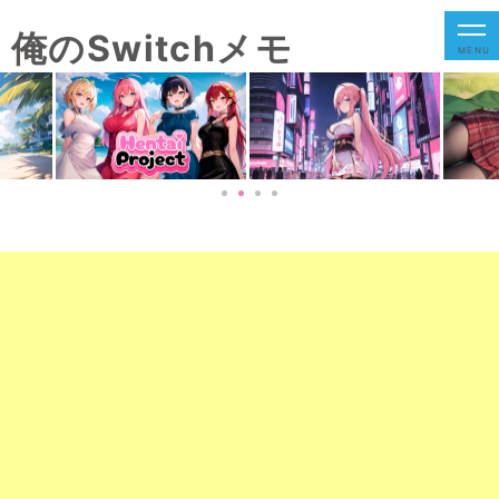
俺のSwitchメモ
MENU