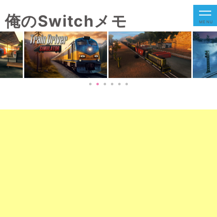
俺のSwitchメモ
MENU