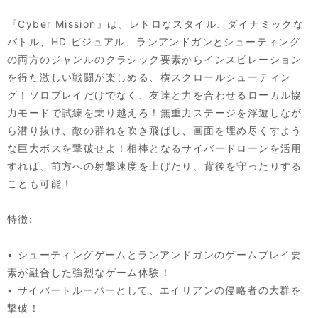
『Cyber Mission』は、レトロなスタイル、ダイナミックな
バトル、HD ビジュアル、ランアンドガンとシューティング
の両方のジャンルのクラシック要素からインスピレーション
を得た激しい戦闘が楽しめる、横スクロールシューティン
グ！ソロプレイだけでなく、友達と力を合わせるローカル協
力モードで試練を乗り越えろ！無重力ステージを浮遊しなが
ら潜り抜け、敵の群れを吹き飛ばし、画面を埋め尽くすよう
な巨大ボスを撃破せよ！相棒となるサイバードローンを活用
すれば、前方への射撃速度を上げたり、背後を守ったりする
ことも可能！
特徴:
• シューティングゲームとランアンドガンのゲームプレイ要
素が融合した強烈なゲーム体験！
• サイバートルーパーとして、エイリアンの侵略者の大群を
撃破！