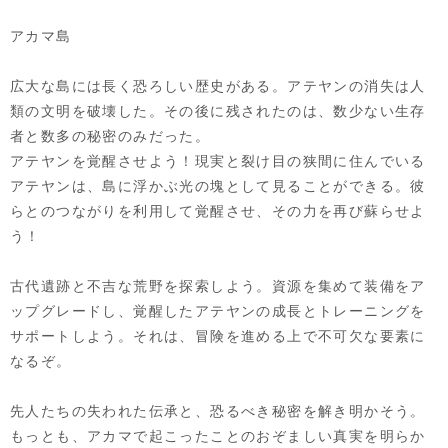
アカマ島
広大な島には長く恐ろしい歴史がある。アテヤンの消失は人
類の文明を破壊した。その後に残されたのは、数少ない生存
者と数多の秘密のみだった。
アテヤンを覚醒させよう！現実と裂け目の狭間に住んでいる
アテヤンは、島に浮かぶ光の塊として見ることができる。彼
らとのつながりを利用して覚醒させ、その力を再び蘇らせよ
う！
古代遺跡と不吉な荒野を探索しよう。資源を集めて装備をア
ップグレードし、覚醒したアテヤンの成長とトレーニングを
サポートしよう。それは、冒険を進める上で不可欠な要素に
なるぞ。
先人たちの失われた伝承と、恐るべき秘密を解き明かそう。
もっとも、アカマで起こったことのおぞましい真実を明らか