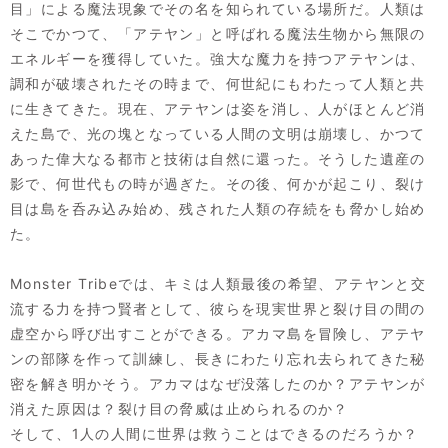
目」による魔法現象でその名を知られている場所だ。人類は
そこでかつて、「アテヤン」と呼ばれる魔法生物から無限の
エネルギーを獲得していた。強大な魔力を持つアテヤンは、
調和が破壊されたその時まで、何世紀にもわたって人類と共
に生きてきた。現在、アテヤンは姿を消し、人がほとんど消
えた島で、光の塊となっている人間の文明は崩壊し、かつて
あった偉大なる都市と技術は自然に還った。そうした遺産の
影で、何世代もの時が過ぎた。その後、何かが起こり、裂け
目は島を呑み込み始め、残された人類の存続をも脅かし始め
た。
Monster Tribeでは、キミは人類最後の希望、アテヤンと交
流する力を持つ賢者として、彼らを現実世界と裂け目の間の
虚空から呼び出すことができる。アカマ島を冒険し、アテヤ
ンの部隊を作って訓練し、長きにわたり忘れ去られてきた秘
密を解き明かそう。アカマはなぜ没落したのか？アテヤンが
消えた原因は？裂け目の脅威は止められるのか？
そして、1人の人間に世界は救うことはできるのだろうか？