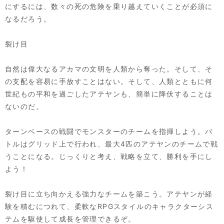
にするには、数々の死の危険を乗り越えていくことが必須に
なるだろう。
裂け目
自然は偉大なるアカマの文明を人類から奪った。そして、そ
の支配を容易に手放すことはない。そして、人類とともに何
世紀もの平和を過ごしたアテヤンも、簡単に降伏することは
ないのだ。
ターンベースの戦闘でモンスターのチームを指揮しよう。バ
トルはグリッド上で行われ、最大4匹のアテヤンのチームで戦
うことになる。じっくりと考え、戦略を立て、勝利を手にし
よう！
裂け目に立ち向かえる強力なチームを築こう。アテヤンが経
験を積むにつれて、柔軟なRPGスタイルのキャラクターシス
テムを駆使して成長を管理できるぞ。