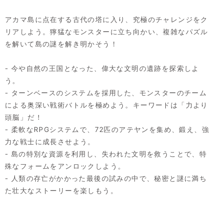
アカマ島に点在する古代の塔に入り、究極のチャレンジをク
リアしよう。獰猛なモンスターに立ち向かい、複雑なパズル
を解いて島の謎を解き明かそう！
- 今や自然の王国となった、偉大な文明の遺跡を探索しよ
う。
- ターンベースのシステムを採用した、モンスターのチーム
による奥深い戦術バトルを極めよう。キーワードは「力より
頭脳」だ！
- 柔軟なRPGシステムで、72匹のアテヤンを集め、鍛え、強
力な戦士に成長させよう。
- 島の特別な資源を利用し、失われた文明を救うことで、特
殊なフォームをアンロックしよう。
- 人類の存亡がかかった最後の試みの中で、秘密と謎に満ち
た壮大なストーリーを楽しもう。