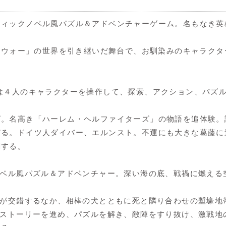
フィックノベル風パズル＆アドベンチャーゲーム。名もなき英
ト ウォー」の世界を引き継いだ舞台で、お馴染みのキャラク
は４人のキャラクターを操作して、探索、アクション、パズ
ズ。名高き「ハーレム・ヘルファイターズ」の物語を追体験。
どる。ドイツ人ダイバー、エルンスト。不運にも大きな葛藤に
闘する。
ノベル風パズル＆アドベンチャー。深い海の底、戦禍に燃える
命が交錯するなか、相棒の犬とともに死と隣り合わせの塹壕地
。ストーリーを進め、パズルを解き、敵陣をすり抜け、激戦地