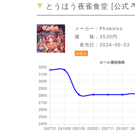
とうほう夜雀食堂 [
公式
メーカー：
Phoenixx
価 格：3520円
発売日：2024-05-02
未購入