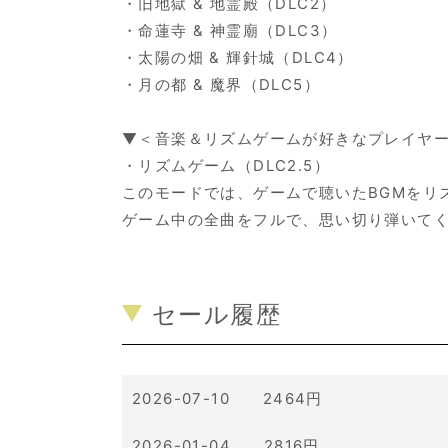
・旧地獄 & 地霊殿（DLC2）
・命蓮寺 & 神霊廟（DLC3）
・太陽の畑 & 輝針城（DLC4）
・月の都 & 魔界（DLC5）
▼＜音楽＆リズムゲームが好きなプレイヤ
・リズムゲーム（DLC2.5）
このモードでは、ゲームで聴いたBGMをリ
ゲーム中の全曲をフルで、思い切り弾いて
セール履歴
2026-07-10 2464円
2026-01-04 2816円