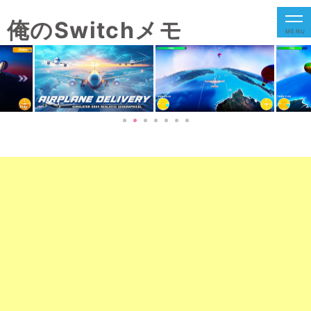
俺のSwitchメモ
MENU