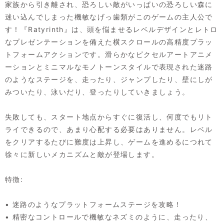
家族から引き離され、恐ろしい敵がいっぱいの恐ろしい森に
迷い込んでしまった機敏なげっ歯類がこのゲームの主人公で
す！『Ratyrinth』は、頭を悩ませるレベルデザインとレトロ
なプレゼンテーションを備えた横スクロールの高精度プラッ
トフォームアクションです。滑らかなピクセルアートアニメ
ーションとミニマルなモノトーンスタイルで表現された迷路
のようなステージを、走ったり、ジャンプしたり、壁にしが
みついたり、泳いだり、登ったりしていきましょう。
失敗しても、スタート地点からすぐに復活し、何度でもリト
ライできるので、あまり心配する必要はありません。レベル
をクリアするたびに難度は上昇し、ゲームを進めるにつれて
徐々に新しいメカニズムと敵が登場します。
特徴:
• 迷路のようなプラットフォームステージを攻略！
• 精密なコントロールで機敏なネズミのように、走ったり、