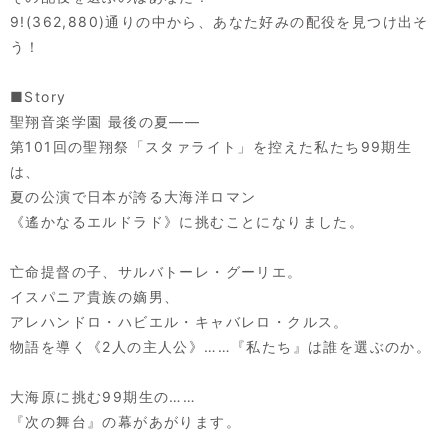
9!(362,880)通りの中から、あなた好みの配役を見つけ出そ
う！
■Story
聖翔音楽学園 最後の夏――
第101回の聖翔祭「スタァライト」を控えた私たち99期生
は、
夏の公演で日本が誇る大海洋ロマン
《遙かなるエルドラド》に挑むことになりました。
亡命提督の子、サルバトーレ・グーリエ。
イスパニア貴族の嫡男、
アレハンドロ・ハビエル・キャバレロ・クルス。
物語を導く《2人の主人公》……『私たち』は誰を選ぶのか。
大海原に挑む99期生の……
『次の舞台』の幕があがります。