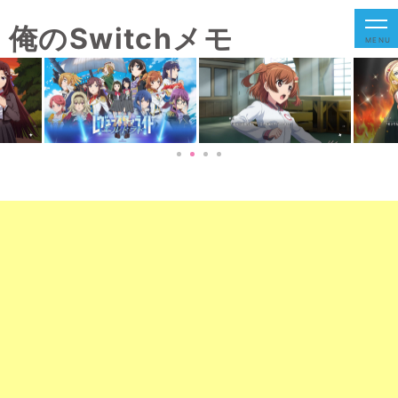
俺のSwitchメモ
MENU