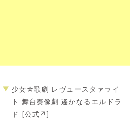
少女☆歌劇 レヴュースタァライ
ト 舞台奏像劇 遙かなるエルドラ
ド [
公式↗
]