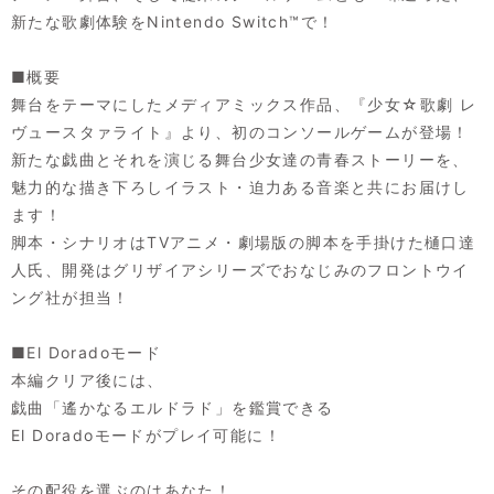
新たな歌劇体験をNintendo Switch™で！
■概要
舞台をテーマにしたメディアミックス作品、『少女☆歌劇 レ
ヴュースタァライト』より、初のコンソールゲームが登場！
新たな戯曲とそれを演じる舞台少女達の青春ストーリーを、
魅力的な描き下ろしイラスト・迫力ある音楽と共にお届けし
ます！
脚本・シナリオはTVアニメ・劇場版の脚本を手掛けた樋口達
人氏、開発はグリザイアシリーズでおなじみのフロントウイ
ング社が担当！
■El Doradoモード
本編クリア後には、
戯曲「遙かなるエルドラド」を鑑賞できる
El Doradoモードがプレイ可能に！
その配役を選ぶのはあなた！