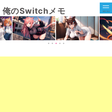
俺のSwitchメモ
MENU