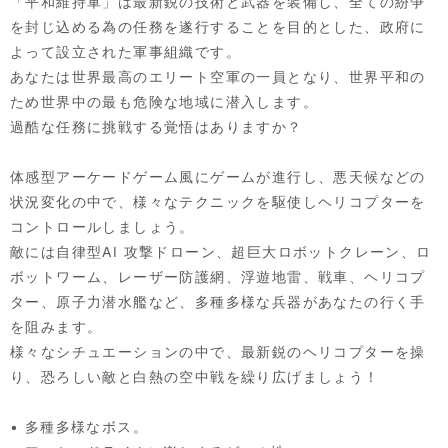
「平和維持軍」は最新鋭の技術と武器を装備し、全ての紛争
を封じ込める為の任務を遂行することを目的とした、政府に
よって設立された軍事組織です。
あなたは世界最高のエリート空軍の一員となり、世界平和の
ため世界中の最も危険な地域に潜入します。
過酷な任務に挑戦する覚悟はありますか？
体感型アーケードゲーム風にゲームが進行し、悪天候などの
状況変化の中で、様々なテクニックを駆使しヘリコプターを
コントロールしましょう。
敵には自律型AI 攻撃ドローン、超巨大ロボットクレーン、ロ
ボットワーム、レーザー防護網、浮遊地雷、戦車、ヘリコプ
ター、原子力潜水艦など、多種多様な兵器があなたの行く手
を阻みます。
様々なシチュエーションの中で、最新鋭のヘリコプターを操
り、恐ろしい敵と白熱の空中戦を繰り広げましょう！
• 多種多様なボス。