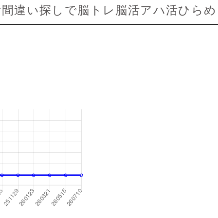
所間違い探しで脳トレ脳活アハ活ひらめき