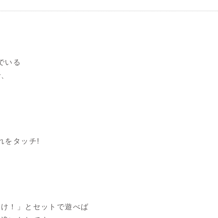
でいる
で、
。
れをタッチ!
も
っけ！」とセットで遊べば