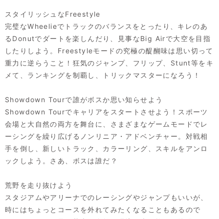
スタイリッシュなFreestyle
完璧なWheelieでトラックのバランスをとったり、キレのあ
るDonutでダートを楽しんだり、見事なBig Airで大空を目指
したりしよう。Freestyleモードの究極の醍醐味は思い切って
重力に逆らうこと！狂気のジャンプ、フリップ、Stunt等をキ
メて、ランキングを制覇し、トリックマスターになろう！
Showdown Tourで誰がボスか思い知らせよう
Showdown Tourでキャリアをスタートさせよう！スポーツ
会場と大自然の両方を舞台に、さまざまなゲームモードでレ
ーシングを繰り広げるノンリニア・アドベンチャー。対戦相
手を倒し、新しいトラック、カラーリング、スキルをアンロ
ックしよう。さあ、ボスは誰だ？
荒野を走り抜けよう
スタジアムやアリーナでのレーシングやジャンプもいいが、
時にはちょっとコースを外れてみたくなることもあるので