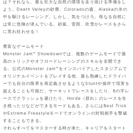
は？それなら、最も壮大な自然の環境を走り抜ける準備をし
よう。Death Valleyの砂塵、Coloradoの森、Alaskaの氷の
中を駆けるレーシング。しかし、気をつけろ。母なる自然に
は常に危険が潜んでいる。砂嵐、雷雨、吹雪がレースをさら
に荒れ狂わせる！
豊富なゲームモード
Monster Jam™ Showdownでは、複数のゲームモードで最
高のトリックやオフロードレーシングのスキルを全開でき
る。公式のMonster Jam™をインスパイアしたスタジアムで
オリジナルイベントをプレイする他、最も熟練したドライバ
ーでも自分の限界を再定義させるようなStuntや操作で現実を
超えることも可能だ。サーキットでレースをしたり、8の字レ
ースでクラッシュを避けたり、Horde（群れ）のレースを生
き残ったりなどができるモードもある。さらにはBest Trick
やExtreme Freestyleモードでオンラインの対戦相手を撃破
することもできる。
それらすべてをマスターする時が来た。キャリアをスタート