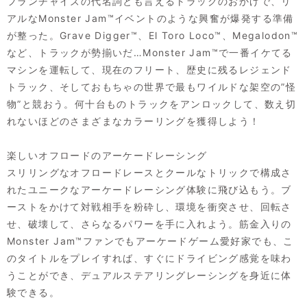
フランチャイズの代名詞とも言えるトラックのおかげで、リ
アルなMonster Jam™イベントのような興奮が爆発する準備
が整った。Grave Digger™、El Toro Loco™、Megalodon™
など、トラックが勢揃いだ…Monster Jam™で一番イケてる
マシンを運転して、現在のフリート、歴史に残るレジェンド
トラック、そしておもちゃの世界で最もワイルドな架空の”怪
物”と競おう。何十台ものトラックをアンロックして、数え切
れないほどのさまざまなカラーリングを獲得しよう！
楽しいオフロードのアーケードレーシング
スリリングなオフロードレースとクールなトリックで構成さ
れたユニークなアーケードレーシング体験に飛び込もう。ブ
ーストをかけて対戦相手を粉砕し、環境を衝突させ、回転さ
せ、破壊して、さらなるパワーを手に入れよう。筋金入りの
Monster Jam™ファンでもアーケードゲーム愛好家でも、こ
のタイトルをプレイすれば、すぐにドライビング感覚を味わ
うことができ、デュアルステアリングレーシングを身近に体
験できる。