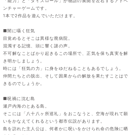
「能力」と「ダイスロール」が物語の展開を左右するアドベ
ンチャーゲームです。
1本で2作品を遊んでいただけます。
■闇に囁く狂気
目覚めるとそこは異様な廃病院。
混濁する記憶、頭に響く謎の声。
不可解なことばかり起きるこの場所で、正気を保ち真実を解
き明かしましょう。
時には「狂気の力」に身をゆだねることもあるでしょう。
仲間たちとの脱出、そして因果からの解放を果たすことはで
きるのでしょうか。
■呪禍に沈む島
瀬戸内海のとある島。
そこには「八十八ヶ所巡礼」をおこなうと、空海が現れて願
いをかなえてくれるという都市伝説があります。
島を訪れた主人公は、何者かに呪いをかけられ命の危険に晒