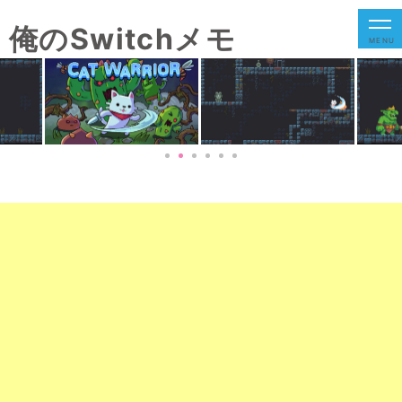
俺のSwitchメモ
MENU