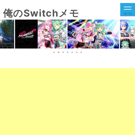
俺のSwitchメモ
MENU