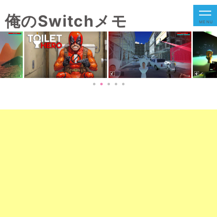
俺のSwitchメモ
MENU