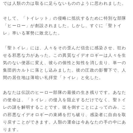
では人類の力は取るに足らないもののように思われました。
そして、「トイレット」の侵略に抵抗するために特別な部隊
「ヒーロー」が創設されました。しかし、すぐに「聖トイ
レ」率いる軍勢に敗北した。
「聖トイレ」には、人々をその歪んだ信念に感染させ、狂わ
せる邪悪な力があった。この異質なイデオロギーは人々を生
気のない便器に変え、彼らの個性と知性を消し去り、単一の
集団的カルトに落とし込みました。彼の圧政の影響下で、人
間の居住地は薄暗い礼拝堂「トイレ」と化した。
あなたは伝説のヒーロー部隊の最後の生き残りです。あなた
の使命は、「トイレ」の侵入を阻止するだけでなく、聖トイ
レの謎を解明することです。彼を倒すことによってのみ、こ
の邪悪なイデオロギーの束縛を打ち破り、感染者に自由を取
り戻すことができます。人類の運命は今あなたの手の中にあ
ります。