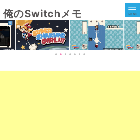
俺のSwitchメモ
MENU