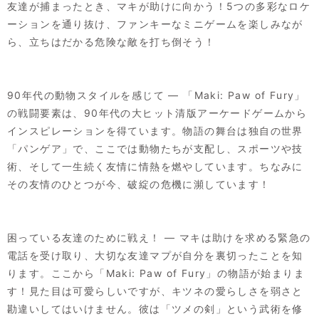
友達が捕まったとき、マキが助けに向かう！5つの多彩なロケ
ーションを通り抜け、ファンキーなミニゲームを楽しみなが
ら、立ちはだかる危険な敵を打ち倒そう！
90年代の動物スタイルを感じて — 「Maki: Paw of Fury」
の戦闘要素は、90年代の大ヒット清版アーケードゲームから
インスピレーションを得ています。物語の舞台は独自の世界
「パンゲア」で、ここでは動物たちが支配し、スポーツや技
術、そして一生続く友情に情熱を燃やしています。ちなみに
その友情のひとつが今、破綻の危機に瀕しています！
困っている友達のために戦え！ — マキは助けを求める緊急の
電話を受け取り、大切な友達マプが自分を裏切ったことを知
ります。ここから「Maki: Paw of Fury」の物語が始まりま
す！見た目は可愛らしいですが、キツネの愛らしさを弱さと
勘違いしてはいけません。彼は「ツメの剣」という武術を修