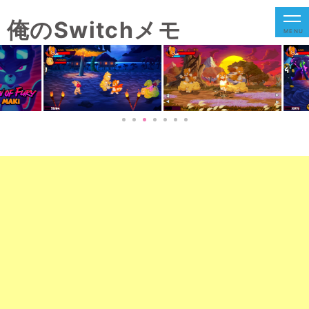
俺のSwitchメモ
MENU