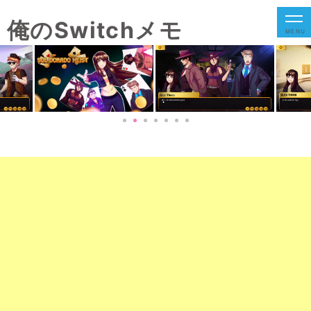
俺のSwitchメモ
MENU