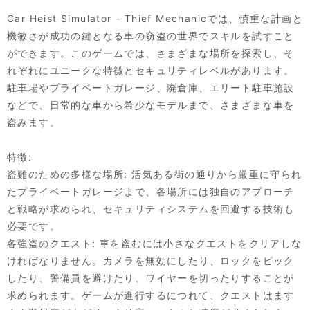
Car Heist Simulator - Thief Mechanicでは、慎重な計画と
機敏さが成功の鍵となる車の窃盗の世界でスキルを試すこと
ができます。このゲームでは、さまざまな場所を探索し、そ
れぞれにユニークな特徴とセキュリティレベルがあります。
駐車場やプライベートガレージ、廃倉庫、エリート駐車施設
などで、日常的な車から希少なモデルまで、さまざまな車を
盗みます。
特徴:
盗難のための多様な場所: 活気ある街の通りから厳重に守られ
たプライベートガレージまで、各場所には独自のアプローチ
と戦略が求められ、セキュリティシステムを回避する技術も
必要です。
各強盗のクエスト: 車を盗むには小さなクエストをクリアしな
ければなりません。カメラを無効にしたり、ロックをピック
したり、警備員を避けたり、ワイヤーを切ったりすることが
求められます。ゲームが進行するにつれて、クエストはます