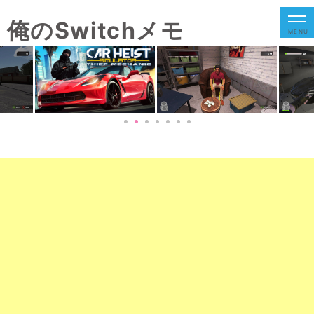
俺のSwitchメモ
MENU