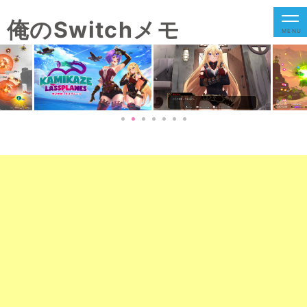
俺のSwitchメモ
MENU