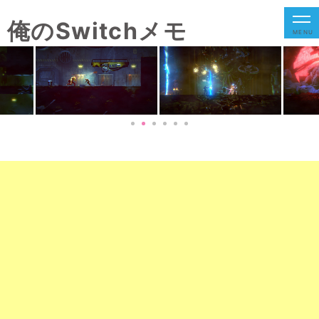
俺のSwitchメモ
MENU