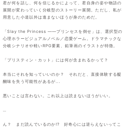
君が何を話し、何を信じるかによって、君自身の姿や物語の
展開が変わっていく分岐型のストーリー展開。ただし、私が
用意した小道以外は進まないほうが身のためだ。
「Slay the Princess ――プリンセスを倒せ」は、選択型の
心理ホラービジュアルノベル／恋愛ゲーム。ドラマチックな
分岐シナリオや軽いRPG要素、鉛筆画のイラストが特徴。
「プリスティン・カット」には何が含まれるかって？
本当にそれを知っていいのか？ それだと、直接体験する醍
醐味を失う可能性があるが...
悪いことは言わない。これ以上は読まないほうがいい。
…
ん？ まだ読んでいるのか!? 好奇心には逆らえないってこ