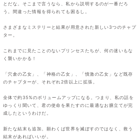
とだな。そこまで言うなら、私から説明するのが一番だろ
う。間違った情報を得られても困るし。
さまざまなミステリーと結果が用意された新しい3つのチャプ
ター。
これまでに見たことのないプリンセスたちが、何の迷いもな
く襲いかかる！
「穴倉の乙女」、「神格の乙女」、「憤激の乙女」など既存
のチャプターが、それぞれ2倍以上に拡張。
全体で約35%のボリュームアップになる。つまり、私の話を
ゆっくり聞いて、君の使命を果たすのに最適なお膳立てが完
成したというわけだ。
新たな結末も追加。願わくば世界を滅ぼすのではなく、救う
結末があればいいが。