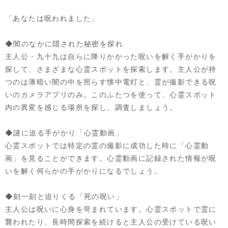
「あなたは呪われました」
◆闇のなかに隠された秘密を探れ
主人公・九十九は自らに降りかかった呪いを解く手がかりを
探して、さまざまな心霊スポットを探索します。主人公が持
つのは薄暗い闇の中を照らす懐中電灯と、霊が撮影できる呪
いのカメラアプリのみ。このふたつを使って、心霊スポット
内の異変を感じる場所を探し、調査しましょう。
◆謎に迫る手がかり「心霊動画」
心霊スポットでは特定の霊の撮影に成功した時に「心霊動
画」を見ることができます。心霊動画に記録された情報が呪
いを解く何らかの手がかりになるでしょう。
◆刻一刻と迫りくる「死の呪い」
主人公は呪いに心身を苛まれています。心霊スポットで霊に
襲われたり、長時間探索を続けると主人公の受けている呪い