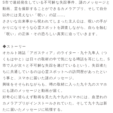
S市で連続発生している不可解な失踪事件、謎のメッセージと
動画、霊を撮影することができるカメラアプリ、そして自分
以外には見えない「呪い」の証……。
ささいな出来事から呪われてしまった主人公は、呪いの手が
かりになりそうな心霊スポットを調査しながら、自らを蝕む
「呪い」の正体・その恐ろしい真実に迫っていきます。
◆ストーリー
オカルト雑誌「アガスティア」のライター・九十九隼人（つ
くもはやと）は日々の取材の中で気になる噂話を耳にした。S
市で人が次々と不可解な失踪を遂げているという。失踪者た
ちに共通しているのは心霊スポットへの訪問歴があったとい
う事と、スマホに届いた謎のメッセージ。
興味をそそられながらも、噂の取材に入った九十九のスマホ
にも謎のメッセージと動画が届く。
好奇心に逆らえず動画を見た九十九のスマホには、血塗れの
カメラアプリがインストールされていた。そして九十九は新
たに届いたメッセージに戦慄する。