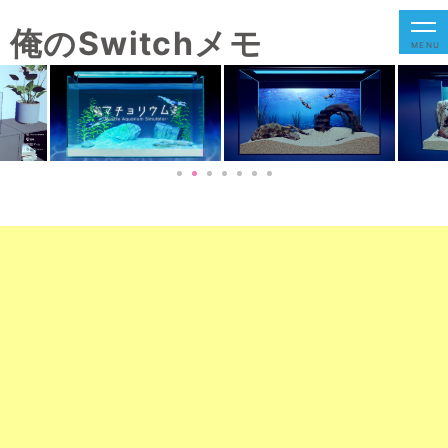
俺のSwitchメモ
MENU