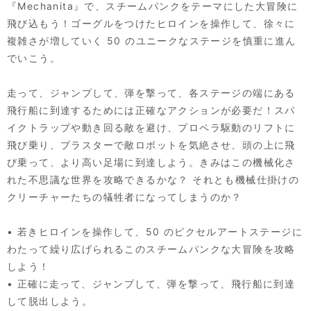
『Mechanita』で、スチームパンクをテーマにした大冒険に
飛び込もう！ゴーグルをつけたヒロインを操作して、徐々に
複雑さが増していく 50 のユニークなステージを慎重に進ん
でいこう。
走って、ジャンプして、弾を撃って、各ステージの端にある
飛行船に到達するためには正確なアクションが必要だ！スパ
イクトラップや動き回る敵を避け、プロペラ駆動のリフトに
飛び乗り、ブラスターで敵ロボットを気絶させ、頭の上に飛
び乗って、より高い足場に到達しよう。きみはこの機械化さ
れた不思議な世界を攻略できるかな？ それとも機械仕掛けの
クリーチャーたちの犠牲者になってしまうのか？
• 若きヒロインを操作して、50 のピクセルアートステージに
わたって繰り広げられるこのスチームパンクな大冒険を攻略
しよう！
• 正確に走って、ジャンプして、弾を撃って、飛行船に到達
して脱出しよう。