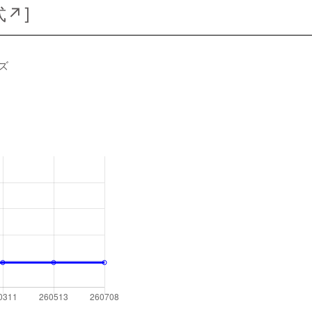
式↗
]
ズ