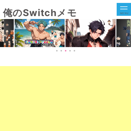
俺のSwitchメモ
MENU