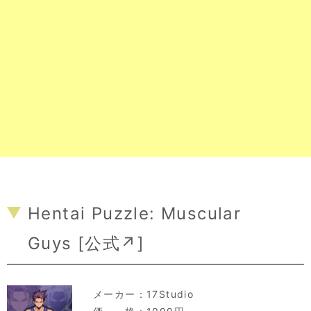
Hentai Puzzle: Muscular
Guys [
公式↗
]
メーカー：
17Studio